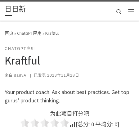
日日新
Skip to content
Search
主
首页
»
ChatGPT应用
»
Kraftful
CHATGPT应用
Kraftful
来自
dailyAI
|
已发表
2023年11月28日
Your product coach. Ask about best practices. Get top
gurus’ product thinking.
为此项目打分吧
[总分:
0
平均分:
0
]