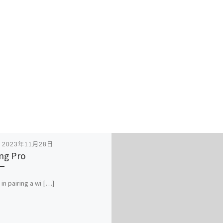
表
2023年11月28日
ing Pro
 in pairing a wi […]