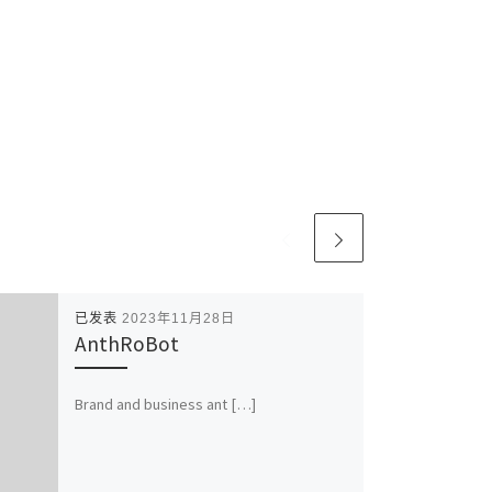
已发表
2023年11月28日
AnthRoBot
Brand and business ant […]