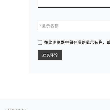
*
显示名称
在此浏览器中保存我的显示名称、
文章导航
上一篇