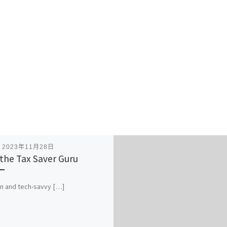
表
2023年11月28日
the Tax Saver Guru
n and tech-savvy […]