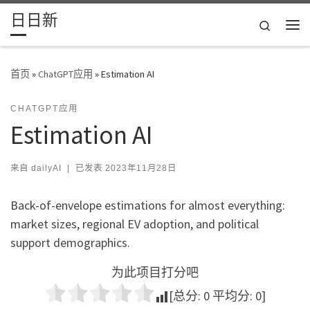
日日新
Skip to content
Search
主
首页
»
ChatGPT应用
»
Estimation AI
CHATGPT应用
Estimation AI
来自
dailyAI
|
已发表
2023年11月28日
Back-of-envelope estimations for almost everything:
market sizes, regional EV adoption, and political
support demographics.
为此项目打分吧
[总分:
0
平均分:
0
]