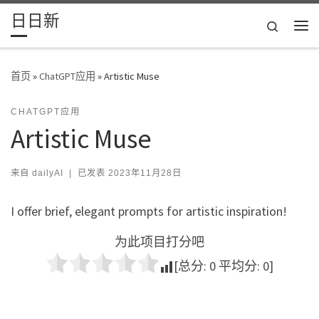
日日新
Skip to content
Search
主
首页
»
ChatGPT应用
»
Artistic Muse
CHATGPT应用
Artistic Muse
来自
dailyAI
|
已发表
2023年11月28日
I offer brief, elegant prompts for artistic inspiration!
为此项目打分吧
[总分:
0
平均分:
0
]