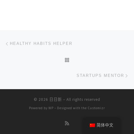
文章导航
上一篇
HEALTHY HABITS HELPER
返回文章列表
下
STARTUPS MENTOR
© 2026
日日新
– All rights reserved
Powered by
WP
– Designed with the
Customizr
简体中文