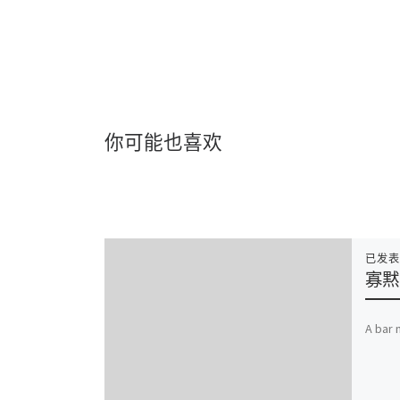
你可能也喜欢
已发
寡黙
A bar