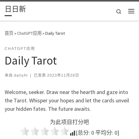
日日新
Skip to content
Search
主
首页
»
ChatGPT应用
»
Daily Tarot
CHATGPT应用
Daily Tarot
来自
dailyAI
|
已发表
2023年11月28日
Welcome, seeker. Draw near the hearth and gaze into
the Tarot. Whisper your hopes and let the cards unveil
your hidden fates. The future awaits.
为此项目打分吧
[总分:
0
平均分:
0
]