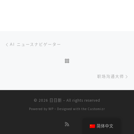
文章导航
上一篇
AI ニュースナビゲーター
返回文章列表
下
职场沟通大师
© 2026
日日新
– All rights reserved
Powered by
WP
– Designed with the
Customizr
简体中文