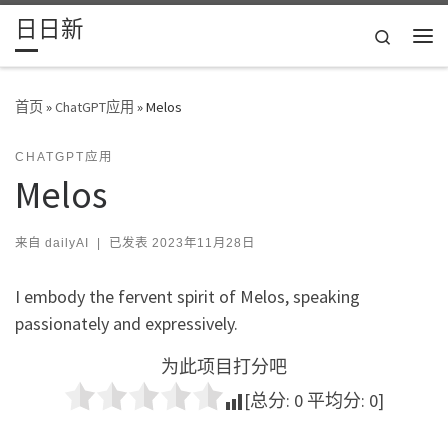
日日新
Skip to content
Search
主
首页
»
ChatGPT应用
»
Melos
CHATGPT应用
Melos
来自
dailyAI
|
已发表
2023年11月28日
I embody the fervent spirit of Melos, speaking
passionately and expressively.
为此项目打分吧
[总分:
0
平均分:
0
]