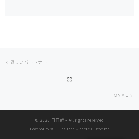
文章导航
上一篇
優しいパートナー
返回文章列表
下
MVME
© 2026
日日新
– All rights reserved
Powered by
WP
– Designed with the
Customizr