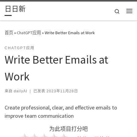
日日新
Skip to content
Search
主
首页
»
ChatGPT应用
»
Write Better Emails at Work
CHATGPT应用
Write Better Emails at
Work
来自
dailyAI
|
已发表
2023年11月28日
Create professional, clear, and effective emails to
improve team communication
为此项目打分吧