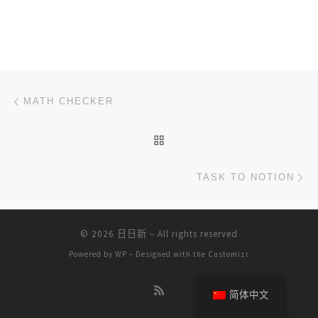
文章导航
上一篇
MATH CHECKER
返回文章列表
下
TASK TO NOTION
© 2026
日日新
– All rights reserved
Powered by
WP
– Designed with the
Customizr
简体中文