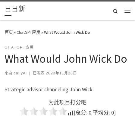
日日新
Skip to content
Search
主
首页
»
ChatGPT应用
»
What Would John Wick Do
CHATGPT应用
What Would John Wick Do
来自
dailyAI
|
已发表
2023年11月28日
Strategic advisor channeling John Wick.
为此项目打分吧
[总分:
0
平均分:
0
]