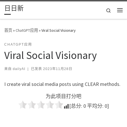
日日新
Skip to content
Search
主
首页
»
ChatGPT应用
»
Viral Social Visionary
CHATGPT应用
Viral Social Visionary
来自
dailyAI
|
已发表
2023年11月28日
I create viral social media posts using CLEAR methods.
为此项目打分吧
[总分:
0
平均分:
0
]