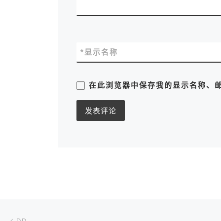
*
显示名称
在此浏览器中保存我的显示名称、
文章导航
上一篇