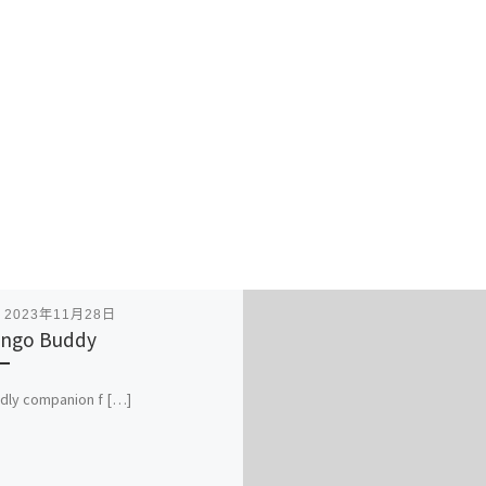
表
2023年11月28日
ngo Buddy
ndly companion f […]