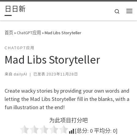
日日新
Skip to content
Search
主
首页
»
ChatGPT应用
»
Mad Libs Storyteller
CHATGPT应用
Mad Libs Storyteller
来自
dailyAI
|
已发表
2023年11月28日
Create wacky stories by providing your own words and
letting the Mad Libs Storyteller fill in the blanks, with a
fun illustration at the end!
为此项目打分吧
[总分:
0
平均分:
0
]