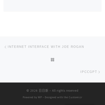
文章导航
上一篇
INTERNET INTERFACE WITH JOE ROGAN
返回文章列表
下
IPCCGPT
© 2026
日日新
– All rights reserved
Powered by
WP
– Designed with the
Customizr