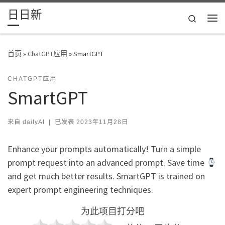
日日新
Skip to content
Search
主
首页
»
ChatGPT应用
»
SmartGPT
CHATGPT应用
SmartGPT
来自
dailyAI
|
已发表
2023年11月28日
Enhance your prompts automatically! Turn a simple
prompt request into an advanced prompt. Save time
and get much better results. SmartGPT is trained on
expert prompt engineering techniques.
为此项目打分吧