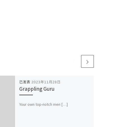
已发表
2023年11月28日
Grappling Guru
Your own top-notch men […]