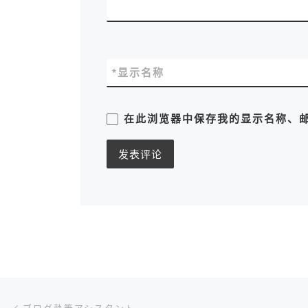
*
显示名称
在此浏览器中保存我的显示名称、
文章导航
上一篇