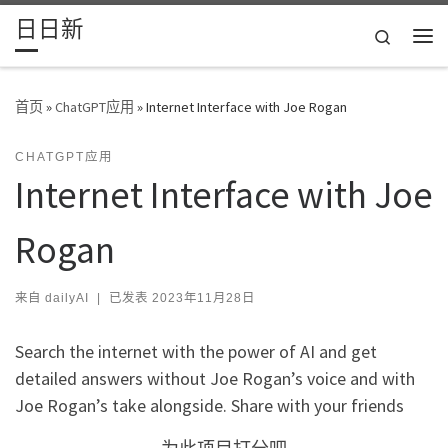
日日新
Skip to content
Search
主
首页
»
ChatGPT应用
»
Internet Interface with Joe Rogan
CHATGPT应用
Internet Interface with Joe
Rogan
来自
dailyAI
|
已发表
2023年11月28日
Search the internet with the power of AI and get
detailed answers without Joe Rogan’s voice and with
Joe Rogan’s take alongside. Share with your friends