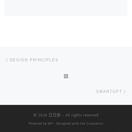
文章导航
上一篇
DESIGN PRINCIPLES
返回文章列表
下
SMARTGPT
© 2026
日日新
– All rights reserved
Powered by
WP
– Designed with the
Customizr