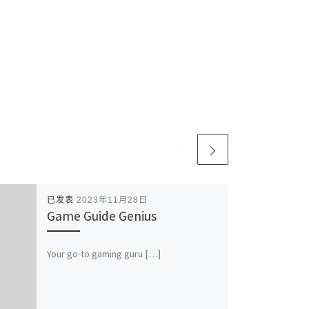
已发表
2023年11月28日
Game Guide Genius
Your go-to gaming guru […]