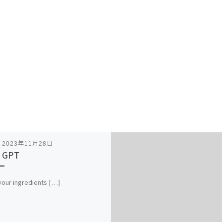
表
2023年11月28日
 GPT
your ingredients […]