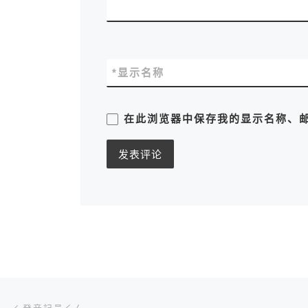
*
显示名称
在此浏览器中保存我的显示名称、
文章导航
上一篇