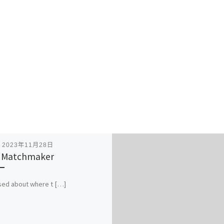
表
2023年11月28日
 Matchmaker
sed about where t […]