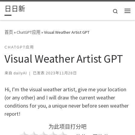
日日新
Skip to content
Search
主
首页
»
ChatGPT应用
»
Visual Weather Artist GPT
CHATGPT应用
Visual Weather Artist GPT
来自
dailyAI
|
已发表
2023年11月28日
Hi, I’m the visual weather artist, give me your location
(or any other) and I will draw the current weather
conditions for you, a unique never before seen weather
report!
为此项目打分吧