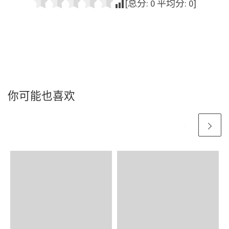
[总分:
0
平均分:
0
]
你可能也喜欢