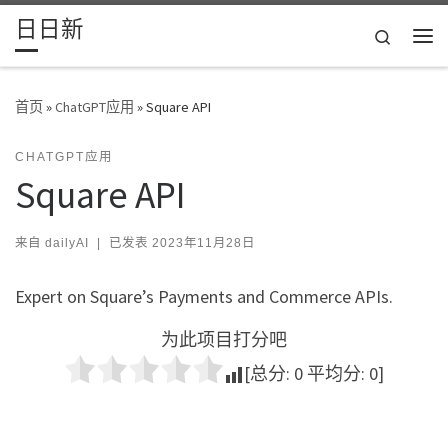
日日新
Skip to content
Search
主
首页
»
ChatGPT应用
»
Square API
CHATGPT应用
Square API
来自
dailyAI
|
已发表
2023年11月28日
Expert on Square’s Payments and Commerce APIs.
为此项目打分吧
[总分:
0
平均分:
0
]