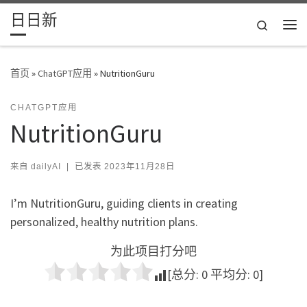
日日新
Skip to content
Search
主
首页
»
ChatGPT应用
»
NutritionGuru
CHATGPT应用
NutritionGuru
来自
dailyAI
|
已发表
2023年11月28日
I’m NutritionGuru, guiding clients in creating
personalized, healthy nutrition plans.
为此项目打分吧
[总分:
0
平均分:
0
]