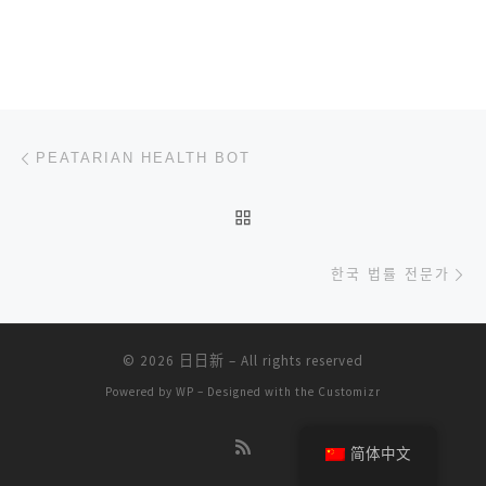
文章导航
上一篇
PEATARIAN HEALTH BOT
返回文章列表
下
한국 법률 전문가
© 2026
日日新
– All rights reserved
Powered by
WP
– Designed with the
Customizr
简体中文