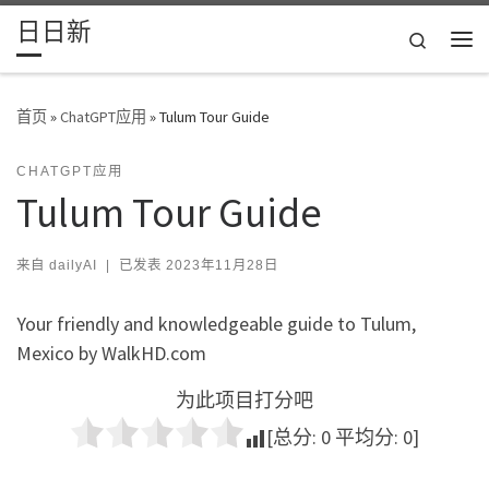
日日新
Skip to content
Search
主
首页
»
ChatGPT应用
»
Tulum Tour Guide
CHATGPT应用
Tulum Tour Guide
来自
dailyAI
|
已发表
2023年11月28日
Your friendly and knowledgeable guide to Tulum,
Mexico by WalkHD.com
为此项目打分吧
[总分:
0
平均分:
0
]