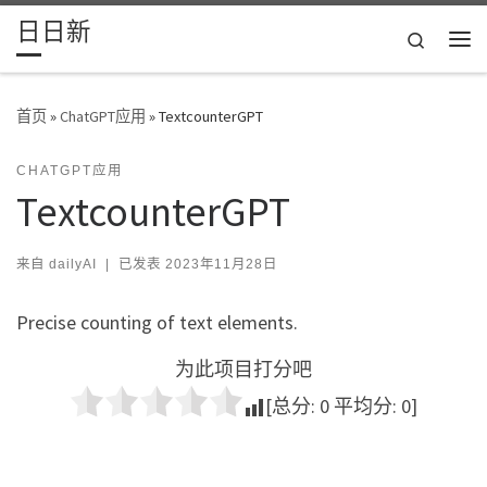
日日新
Skip to content
Search
主
首页
»
ChatGPT应用
»
TextcounterGPT
CHATGPT应用
TextcounterGPT
来自
dailyAI
|
已发表
2023年11月28日
Precise counting of text elements.
为此项目打分吧
[总分:
0
平均分:
0
]