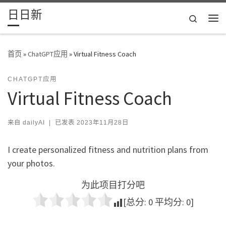
日日新
Skip to content
Search
主
首页
»
ChatGPT应用
»
Virtual Fitness Coach
CHATGPT应用
Virtual Fitness Coach
来自
dailyAI
|
已发表
2023年11月28日
I create personalized fitness and nutrition plans from
your photos.
为此项目打分吧
[总分:
0
平均分:
0
]