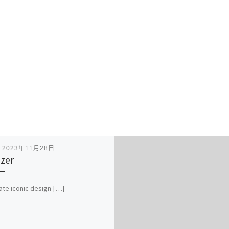
表
2023年11月28日
izer
te iconic design […]