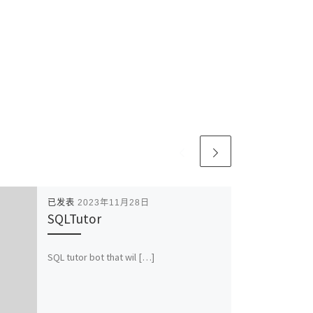
已发表
2023年11月28日
SQLTutor
SQL tutor bot that wil […]