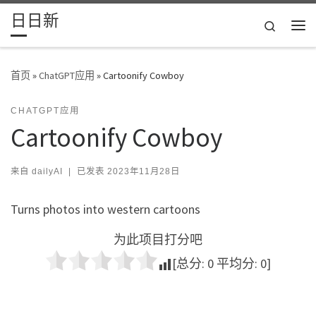
日日新
Skip to content
Search
主
首页
»
ChatGPT应用
»
Cartoonify Cowboy
CHATGPT应用
Cartoonify Cowboy
来自
dailyAI
|
已发表
2023年11月28日
Turns photos into western cartoons
为此项目打分吧
[总分:
0
平均分:
0
]