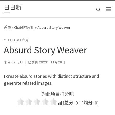
日日新
Skip to content
Search
主
首页
»
ChatGPT应用
»
Absurd Story Weaver
CHATGPT应用
Absurd Story Weaver
来自
dailyAI
|
已发表
2023年11月28日
I create absurd stories with distinct structure and
generate related images.
为此项目打分吧
[总分:
0
平均分:
0
]