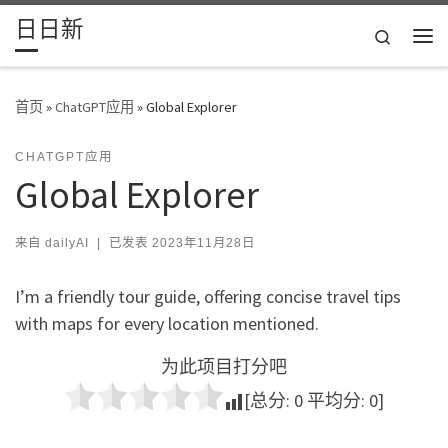
日日新
Skip to content
Search
主
首页
»
ChatGPT应用
»
Global Explorer
CHATGPT应用
Global Explorer
来自
dailyAI
|
已发表
2023年11月28日
I’m a friendly tour guide, offering concise travel tips
with maps for every location mentioned.
为此项目打分吧
[总分:
0
平均分:
0
]