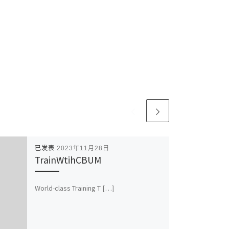
已发表
2023年11月28日
TrainWtihCBUM
World-class Training T […]