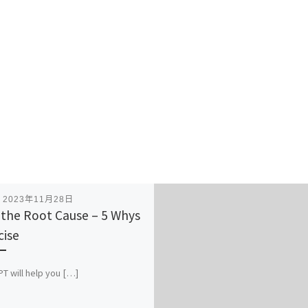
表
2023年11月28日
 the Root Cause – 5 Whys
cise
PT will help you […]