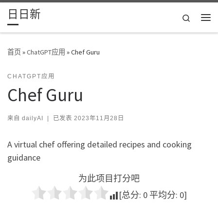
日日新
Skip to content
Search
主
首页
»
ChatGPT应用
»
Chef Guru
CHATGPT应用
Chef Guru
来自
dailyAI
|
已发表
2023年11月28日
A virtual chef offering detailed recipes and cooking
guidance
为此项目打分吧
[总分:
0
平均分:
0
]