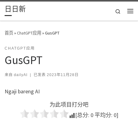
日日新
Skip to content
Search
主
首页
»
ChatGPT应用
»
GusGPT
CHATGPT应用
GusGPT
来自
dailyAI
|
已发表
2023年11月28日
Ngaji bareng AI
为此项目打分吧
[总分:
0
平均分:
0
]