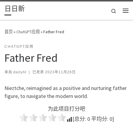
日日新
Skip to content
Search
主
首页
»
ChatGPT应用
»
Father Fred
CHATGPT应用
Father Fred
来自
dailyAI
|
已发表
2023年11月28日
Nieztche, reimagined as a positive and nurturing father
figure, to navigate the modern world.
为此项目打分吧
[总分:
0
平均分:
0
]