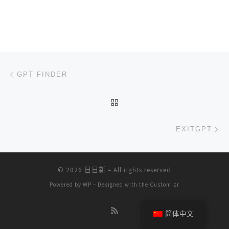
文章导航
上一篇
GPT FINDER
返回文章列表
下
EXITGPT
© 2026
日日新
– All rights reserved
Powered by
WP
– Designed with the
Customizr
简体中文