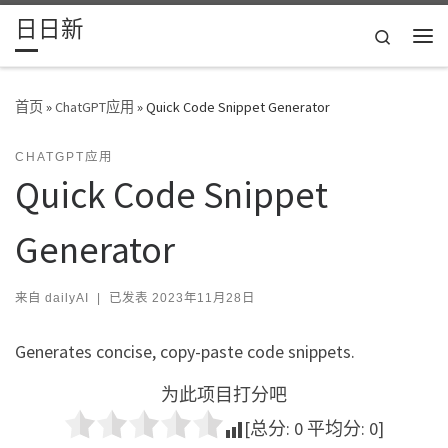
日日新
Skip to content
Search
主
首页
»
ChatGPT应用
»
Quick Code Snippet Generator
CHATGPT应用
Quick Code Snippet
Generator
来自
dailyAI
|
已发表
2023年11月28日
Generates concise, copy-paste code snippets.
为此项目打分吧
[总分:
0
平均分:
0
]