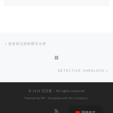
文章导航
上一篇
党务研讨材料撰写大师
返回文章列表
下
DETECTIVE SHERLOCK
© 2026
日日新
– All rights reserved
Powered by
WP
– Designed with the
Customizr
简体中文