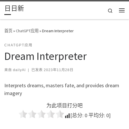
日日新
Skip to content
Search
主
首页
»
ChatGPT应用
»
Dream Interpreter
CHATGPT应用
Dream Interpreter
来自
dailyAI
|
已发表
2023年11月28日
Interprets dreams, masters fate, and provides dream
imagery
为此项目打分吧
[总分:
0
平均分:
0
]