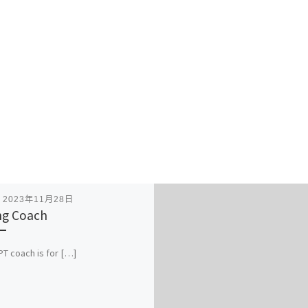
表
2023年11月28日
ng Coach
PT coach is for […]