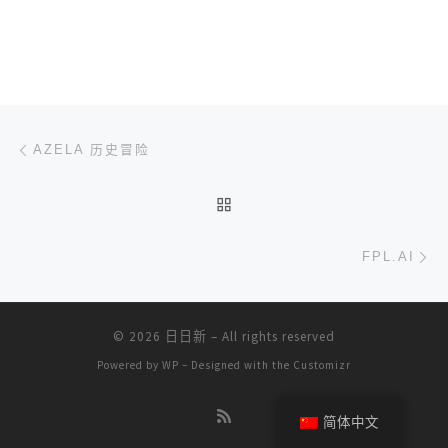
文章导航
上一篇
AZELA 历史冒险
返回文章列表
下
FPL.AI
© 2026
日日新
– All rights reserved
Powered by
WP
– Designed with the
Customizr
简体中文