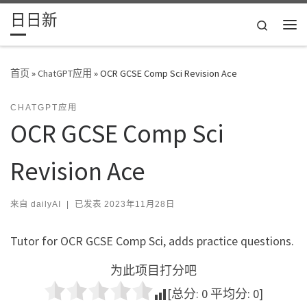
日日新
Skip to content
Search
主
首页
»
ChatGPT应用
»
OCR GCSE Comp Sci Revision Ace
CHATGPT应用
OCR GCSE Comp Sci
Revision Ace
来自
dailyAI
|
已发表
2023年11月28日
Tutor for OCR GCSE Comp Sci, adds practice questions.
为此项目打分吧
[总分:
0
平均分:
0
]