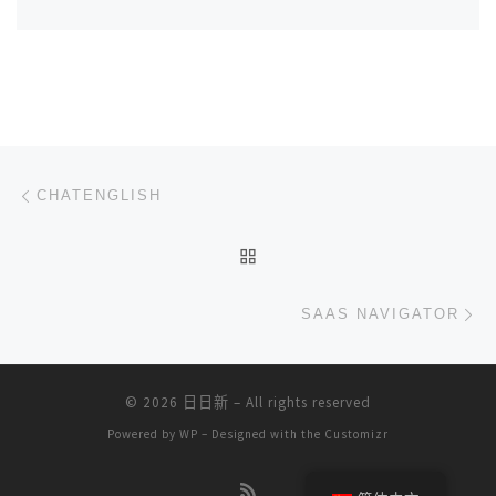
文章导航
上一篇
CHATENGLISH
返回文章列表
下
SAAS NAVIGATOR
© 2026
日日新
– All rights reserved
Powered by
WP
– Designed with the
Customizr