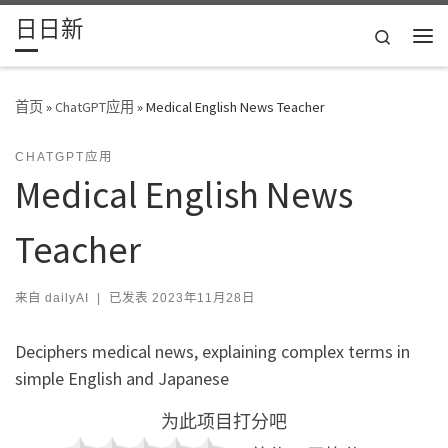
日日新
Skip to content
Search
主
首页
»
ChatGPT应用
»
Medical English News Teacher
CHATGPT应用
Medical English News
Teacher
来自
dailyAI
|
已发表
2023年11月28日
Deciphers medical news, explaining complex terms in
simple English and Japanese
为此项目打分吧