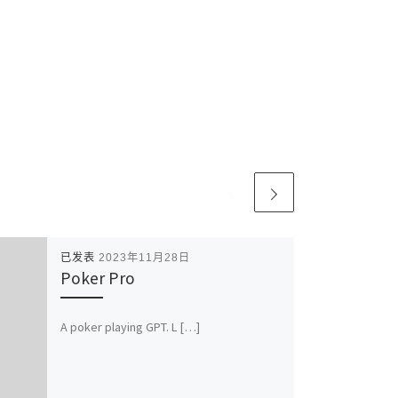
已发表
2023年11月28日
Poker Pro
A poker playing GPT. L […]