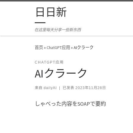
Skip to content
日日新
在这里每天分享一些新东西
首页
»
ChatGPT应用
»
AIクラーク
CHATGPT应用
AIクラーク
来自
dailyAI
|
已发表
2023年11月28日
しゃべった内容をSOAPで要約