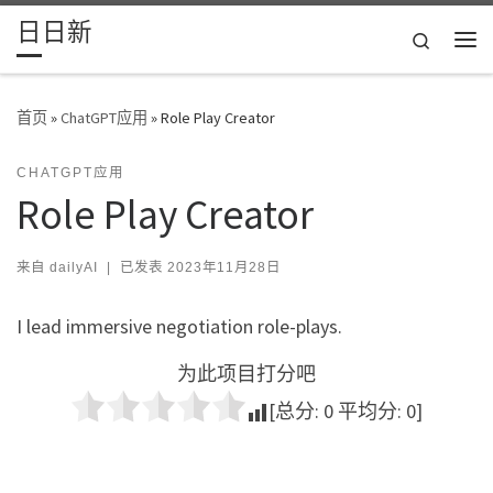
日日新
Skip to content
Search
主
首页
»
ChatGPT应用
»
Role Play Creator
CHATGPT应用
Role Play Creator
来自
dailyAI
|
已发表
2023年11月28日
I lead immersive negotiation role-plays.
为此项目打分吧
[总分:
0
平均分:
0
]