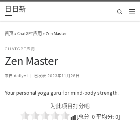
日日新
Skip to content
Search
主
首页
»
ChatGPT应用
»
Zen Master
CHATGPT应用
Zen Master
来自
dailyAI
|
已发表
2023年11月28日
Your personal yoga guru for mind-body strength.
为此项目打分吧
[总分:
0
平均分:
0
]