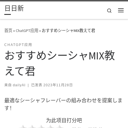
日日新
Skip to content
Search
主
首页
»
ChatGPT应用
»
おすすめシーシャMIX教えて君
CHATGPT应用
おすすめシーシャMIX教
えて君
来自
dailyAI
|
已发表
2023年11月28日
最適なシーシャフレーバーの組み合わせを提案しま
す！
为此项目打分吧