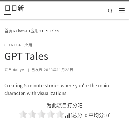
日日新
Skip to content
Search
主
首页
»
ChatGPT应用
»
GPT Tales
CHATGPT应用
GPT Tales
来自
dailyAI
|
已发表
2023年11月28日
Creating 5-minute stories where you’re the main
character, with visualizations.
为此项目打分吧
[总分:
0
平均分:
0
]