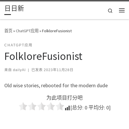
日日新
Skip to content
Search
主
首页
»
ChatGPT应用
»
FolkloreFusionist
CHATGPT应用
FolkloreFusionist
来自
dailyAI
|
已发表
2023年11月28日
Old wise stories, rebooted for the modern dude
为此项目打分吧
[总分:
0
平均分:
0
]