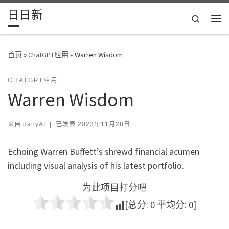
日日新
Skip to content
Search
主
首页
»
ChatGPT应用
»
Warren Wisdom
CHATGPT应用
Warren Wisdom
来自
dailyAI
|
已发表
2023年11月28日
Echoing Warren Buffett’s shrewd financial acumen
including visual analysis of his latest portfolio.
为此项目打分吧
[总分:
0
平均分:
0
]