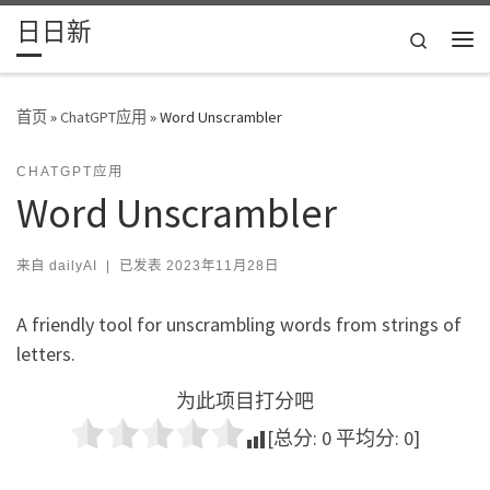
日日新
Skip to content
Search
主
首页
»
ChatGPT应用
»
Word Unscrambler
CHATGPT应用
Word Unscrambler
来自
dailyAI
|
已发表
2023年11月28日
A friendly tool for unscrambling words from strings of
letters.
为此项目打分吧
[总分:
0
平均分:
0
]