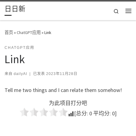
日日新
Skip to content
Search
主
首页
»
ChatGPT应用
»
Link
CHATGPT应用
Link
来自
dailyAI
|
已发表
2023年11月28日
Tell me two things and I can relate them somehow!
为此项目打分吧
[总分:
0
平均分:
0
]