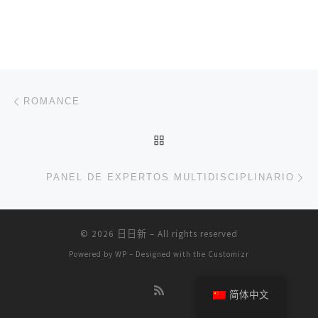
文章导航
上一篇
ROMANCE
返回文章列表
下
PANEL DE EXPERTOS MULTIDISCIPLINARIO
© 2026
日日新
– All rights reserved
Powered by
WP
– Designed with the
Customizr
简体中文