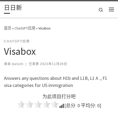
日日新
Skip to content
Search
主
首页
»
ChatGPT应用
»
Visabox
CHATGPT应用
Visabox
来自
dailyAI
|
已发表
2023年11月28日
Answers any questions about H1b and L1B, L1 A ., F1
visa categories for US immigration
为此项目打分吧
[总分:
0
平均分:
0
]