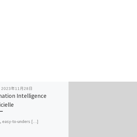
表
2023年11月28日
ation Intelligence
icielle
, easy-to-unders […]