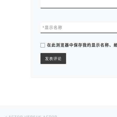
*
显示名称
在此浏览器中保存我的显示名称、
文章导航
上一篇