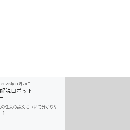
表
2023年11月28日
解説ロボット
iv上の任意の論文について分かりや
…]