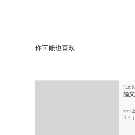
你可能也喜欢
已发
論文
arx
すく [